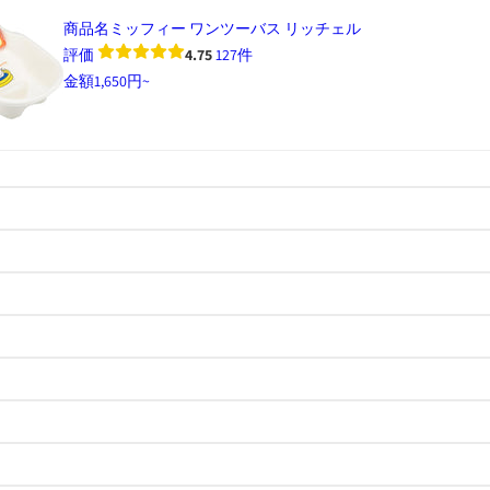
商品名
ミッフィー ワンツーバス リッチェル
評価
4.75
127件
金額
1,650円~