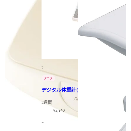
2
タニタ
デジタル体重計(5g) タニタ
2週間
¥
3,740
~