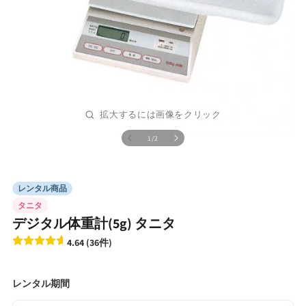
の
1
/
2
モ
ー
ダ
ル
レンタル商品
で
メ
タニタ
デ
デジタル体重計(5g) タニタ
ィ
ア
4.64 (36件)
(1)
を
開
レンタル期間
く