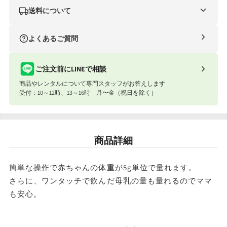
送料について
ナイスベビー便（自社便）
よくあるご質問
条件
送料
合計8,801円以上
送料無料
ご注文前にLINEで相談
商品やレンタルについて専門スタッフがお答えします
合計8,801円以下
770円
受付：10～12時、13～16時 月〜金（祝日を除く）
ナイスベビー便エリアを確認する
宅配便（佐川急便）
商品詳細
お届け先地域
送料
東北・関東・信越・東海・北陸・関西
往復1,540円
簡単な操作で赤ちゃんの体重が5g単位で量れます。
さらに、ワンタッチで飲んだ母乳の量も量れるのでママ
北海道・中国・四国・九州
往復1,980円
も安心。
※沖縄・離島はお届けできません。