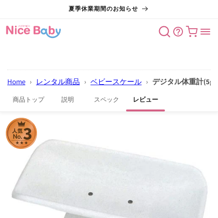
コンテン
夏季休業期間のお知らせ
ツに進む
カート
Home
›
レンタル商品
›
ベビースケール
›
デジタル体重計(5g)
商品トップ
説明
スペック
レビュー
商品情報
にスキッ
プ