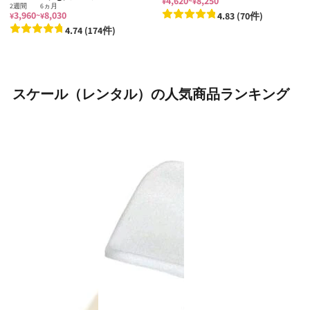
4,620
8,250
~
¥
¥
2週間
6ヵ月
3,960
8,030
4.83 (70件)
~
¥
¥
4.74 (174件)
スケール（レンタル）の人気商品ランキング