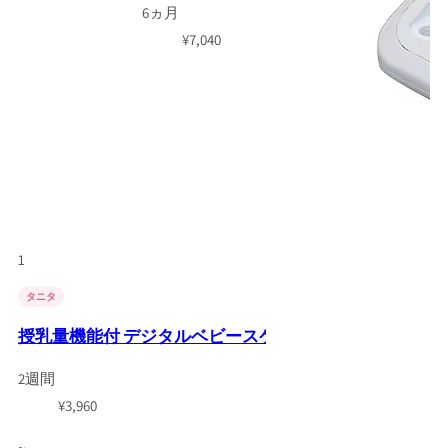
6ヵ月
¥
7,040
1
タニタ
授乳量機能付 デジタルベビースケール BB-105 nometa(5
2週間
¥
3,960
~