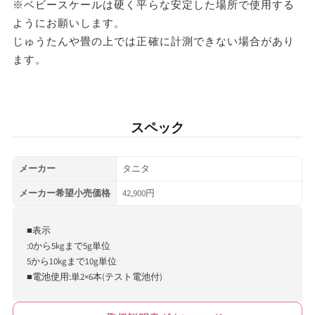
※ベビースケールは硬く平らな安定した場所で使用する
ようにお願いします。
じゅうたんや畳の上では正確に計測できない場合があり
ます。
スペック
メーカー
タニタ
メーカー希望小売価格
42,900円
■表示
:0から5kgまで5g単位
5から10kgまで10g単位
■電池使用:単2×6本(テスト電池付)