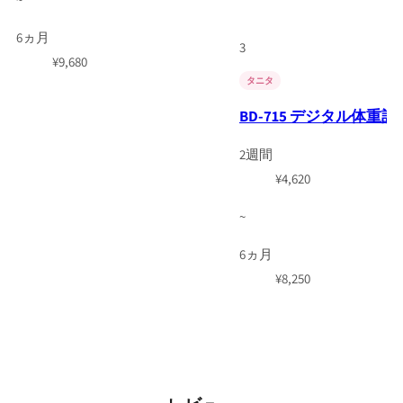
6ヵ月
3
¥
9,680
タニタ
BD-715 デジタル体重計
2週間
¥
4,620
~
6ヵ月
¥
8,250