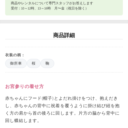
商品やレンタルについて専門スタッフがお答えします
合計8,801円以下
770円
受付：10～12時、13～16時 月〜金（祝日を除く）
ナイスベビー便エリアを確認する
宅配便（佐川急便）
商品詳細
お届け先地域
送料
東北・関東・信越・東海・北陸・関西
往復1,540円
衣装の柄：
北海道・中国・四国・九州
往復1,980円
御所車
桜
鞠
※沖縄・離島はお届けできません。
お宮参りの着せ方
赤ちゃんにフード(帽子)とよだれ掛けをつけ、抱えだき
し、赤ちゃんの背中に祝着を覆うように掛け結び紐を抱
く方の肩から首の後ろに回します。片方の脇から背中に
回し蝶結します。