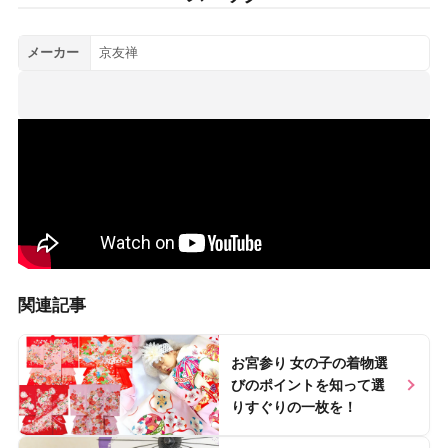
メーカー
京友禅
関連記事
Nice baby Labで読む >>
お宮参り 女の子の着物選
びのポイントを知って選
りすぐりの一枚を！