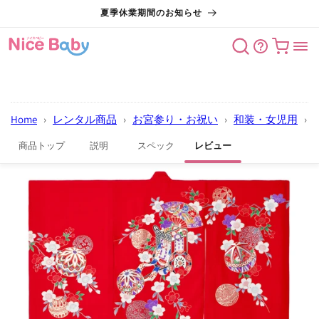
コンテン
夏季休業期間のお知らせ
ツに進む
カート
Home
›
レンタル商品
›
お宮参り・お祝い
›
和装・女児用
›
商品トップ
説明
スペック
レビュー
商品情報
にスキッ
プ