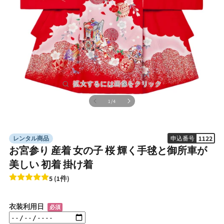
の
1
/
4
モ
ー
ダ
ル
1122
レンタル商品
申込番号
で
メ
お宮参り 産着 女の子 桜 輝く手毬と御所車が
デ
美しい 初着 掛け着
ィ
ア
5 (1件)
(1)
を
開
衣装利用日
必須
く