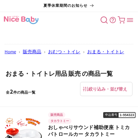
コンテン
夏季休業期間のお知らせ
ツに進む
カート
Home
›
販売商品
›
おむつ・トイレ
›
おまる・トイトレ
おまる・トイトレ用品 販売 の商品一覧
絞り込み・並び替え
2
全
件の商品一覧
1-954323
販売商品
申込番号
タカラトミー
おしゃべりサウンド補助便座 トミカ
パトロールカー タカラトミー