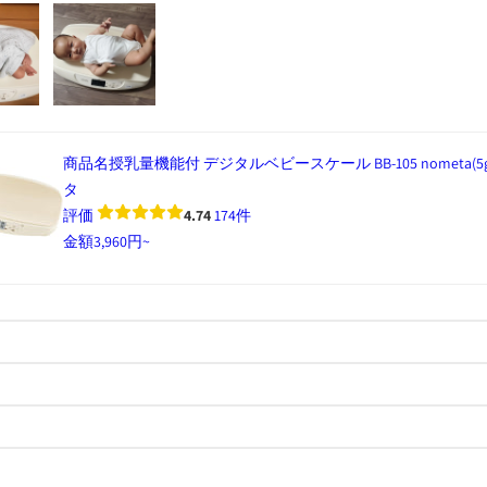
商品名
授乳量機能付 デジタルベビースケール BB-105 nometa(5g
タ
評価
4.74
174件
金額
3,960円~