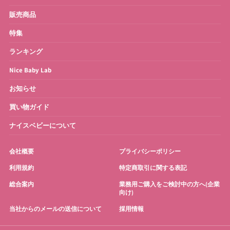
ベビーバス
さく乳器・ママグッズ
販売商品
特集
お宮参り・お祝い衣装
お得なセット
ランキング
Nice Baby Lab
お知らせ
買い物ガイド
ナイスベビーについて
会社概要
プライバシーポリシー
利用規約
特定商取引に関する表記
総合案内
業務用ご購入をご検討中の方へ(企業
向け)
当社からのメールの送信について
採用情報