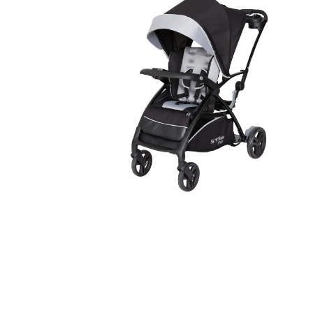
プ
モ
ー
ダ
ル
で
メ
デ
ィ
ア