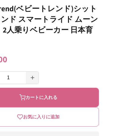
yTrend(ベビートレンド)シット
ンド スマートライド ムーン
 2人乗りベビーカー 日本育
00
+
Trend(ベ
BabyTrend(ベ
ビ
カートに入れる
ー
ト
お気に入りに追加
レ
ン