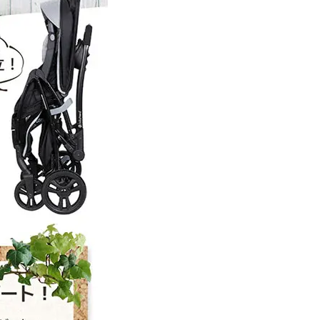
ー
カ
ー
日
本
育
児
の
数
量
を
増
や
す