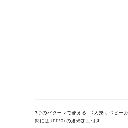
(1)
を
開
く
3つのパターンで使える 2人乗りベビー
幌にはUPF50+の遮光加工付き