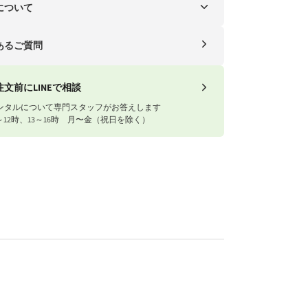
ド)
について
シ
ー便（自社便）
あるご質問
ッ
送料
ト
1円以上
送料無料
注文前にLINEで相談
＆
ンタルについて専門スタッフがお答えします
1円以下
770円
ス
～12時、13～16時 月〜金（祝日を除く）
タ
ナイスベビー便エリアを確認する
ン
川急便）
ド
送料
ス
1円以上
送料無料
マ
東北・関東・信越・
ー
1円以下
東海・北陸・関西: 770円
ト
北海道・中国・四国・九州: 990円
ラ
※沖縄・離島はお届けできません。