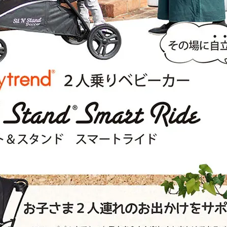
ー
カ
ー
日
本
育
児
の
数
量
を
減
ら
す