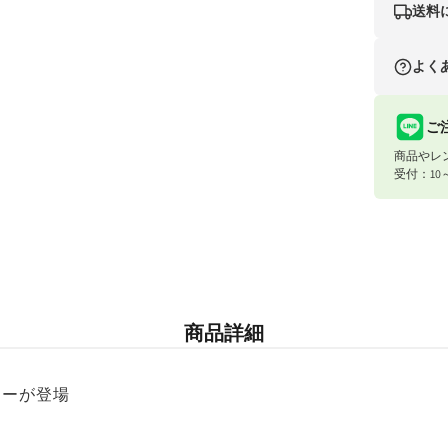
(2)
ド)
送料
を
シ
開
ナイスベビ
く
よく
ッ
条件
ト
合計8,80
ご
＆
商品やレ
合計8,80
ス
受付：10
タ
ン
宅配便（佐
ド
条件
ス
合計8,80
商品詳細
マ
ー
合計8,80
カーが登場
ト
ラ