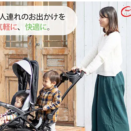
イ
ド
ム
ー
ン
ダ
ス
ト
2
人
乗
り
ベ
ビ