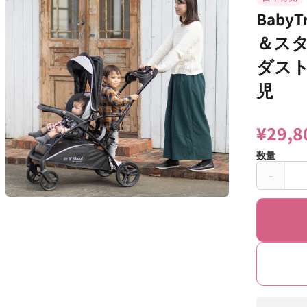
Bab
＆スタ
ダスト
児
¥29,8
数量
-
Baby
モ
ビ
ー
ー
ダ
ル
ト
で
メ
レ
デ
ィ
ン
ア