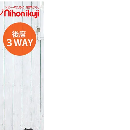
イ
ド
ム
ー
ン
ダ
ス
ト
2
人
乗
り
ベ
ビ