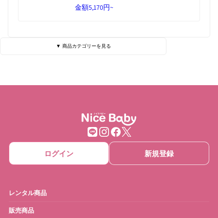
金額
5,170円~
▼ 商品カテゴリーを見る
ベビーベッド・寝具
ハイローチェア
チェア・バウンサー
チャイルドシート
ベビーカー
抱っこひも
ベビーゲート
ベビーサークル
ログイン
新規登録
ベッドメリー
おもちゃ
ベビーモニター
ベビースケール
レンタル商品
ベビーバス
さく乳器・ママグッズ
販売商品